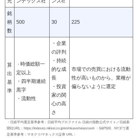
元
ンデックス社
ンズ
社
銘
柄
500
30
225
数
・企業
の評判
・持続
時価総額一
・
算
的な成
市場での売買における流動
定以上
出
長
性が高いものから、業種が
・四半期連続
基
・投資
偏らないように選定
黒字
準
家の関
・流動性
心の高
さ
・日経平均選定基準参考：日経平均プロファイル 日経の指数公式サイト／日経新
聞社URL：https://indexes.nikkei.co.jp/en/nkave/newsroom ・S&P500、NYダウ選
定基準参考：マネクリ/マネックス証券 URL：