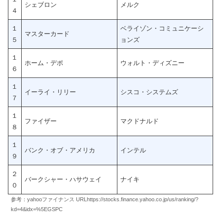
シェブロン
メルク
４
１
ベライゾン・コミュニケーシ
マスターカード
５
ョンズ
１
ホーム・デポ
ウォルト・ディズニー
６
１
イーライ・リリー
シスコ・システムズ
７
１
ファイザー
マクドナルド
８
１
バンク・オブ・アメリカ
インテル
９
２
バークシャー・ハサウェイ
ナイキ
０
参考：yahooファイナンス URLhttps://stocks.finance.yahoo.co.jp/us/ranking/?
kd=4&idx=%5EGSPC