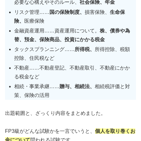
必要な心構えやそのルール、
社会保険、年金
リスク管理……
国の保険制度、
損害保険、
生命保
険、
医療保険
金融資産運用……資産運用について。
株、債券や為
替、預金、保険商品、投資にかかる税金
タックスプランニング……
所得税、
所得控除、税額
控除、住民税など
不動産……不動産登記、不動産取引、不動産にかか
る税金など
相続・事業承継……
贈与、相続法、
相続税評価と対
策、保険の活用
出題範囲と、ざっくり内容をまとめました。
FP3級がどんな試験かを一言でいうと、
個人を取り巻くお
金について
問われる試験です。