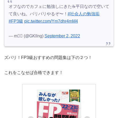
オフなのでカフェに勉強しにきた☕️平日なので空いて
て良いね。バリバリやるぞ〜！
#社会人の勉強垢
#FP3級
pic.twitter.com/Ym7dhr4mM4
— m✍🏻 (@GKllng)
September 2, 2022
ズバリ！FP3級おすすめの問題集は下の２つ！
これをこなせば合格できます！