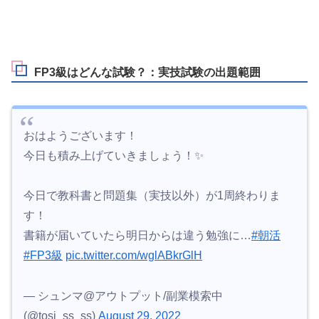
FP3級はどんな試験？：実技試験の出題範囲
おはようございます！
今日も積み上げていきましょう！✨
今日で教科書と問題集（実技以外）が1周終わりま
す！
書籍が届いていたら明日からは違う勉強に…
#朝活
#FP3級
pic.twitter.com/wglABkrGlH
— シュンマ@アウトプット/副業模索中
(@tosi_ss_ss)
August 29, 2022